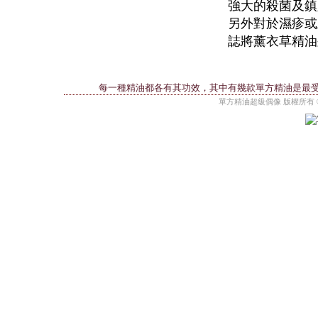
強大的殺菌及鎮
另外對於濕疹或
誌將薰衣草精油
每一種精油都各有其功效，其中有幾款單方精油是最
單方精油超級偶像 版權所有 © 2010 es